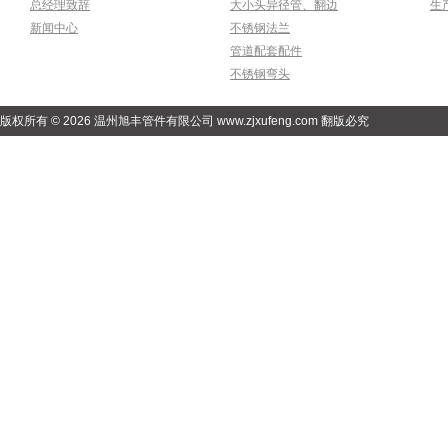
总经理致辞
大小头异径管、翻边
生
新闻中心
不锈钢法兰
管道配套配件
不锈钢弯头
版权所有 © 2026 温州旭丰管件有限公司 www.zjxufeng.com 翻版必究